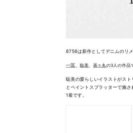
8756は新作としてデニムのリ
一匡
、
聡美
、
茶々丸
の3人の作品
聡美の愛らしいイラストがスト
とペイントスプラッターで施さ
1着です。