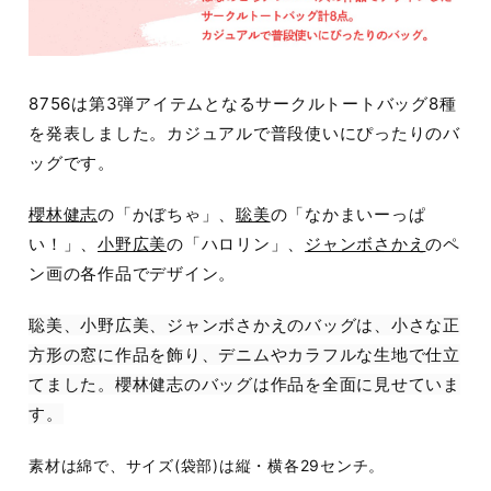
8756は第3弾アイテムとなるサークルトートバッグ8種
を発表しました。カジュアルで普段使いにぴったりのバ
ッグです。
櫻林健志
の「かぼちゃ」、
聡美
の「なかまいーっぱ
い！」、
小野広美
の「ハロリン」、
ジャンボさかえ
のペ
ン画の各作品でデザイン。
聡美、小野広美、ジャンボさかえのバッグは、小さな正
方形の窓に作品を飾り、デニムやカラフルな生地で仕立
てました。櫻林健志のバッグは作品を全面に見せていま
す。
素材は綿で、サイズ(袋部)は縦・横各29センチ。