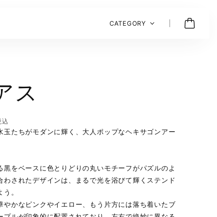
CATEGORY
アス
税込
水玉たちがモダンに輝く、大人ポップなヘキサゴンアー
る黒をベースに色とりどりの丸いモチーフがパズルのよ
合わされたデザインは、まるで光を浴びて輝くステンド
よう。
華やかなピンクやイエロー、もう片方には落ち着いたブ
ープルが印象的に配置されており、左右で絶妙に異なる