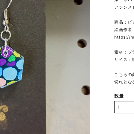
アシンメ
商品：ピ
絵画作者
https://
素材：プ
サイズ：縦
こちらの
切れとな
数量