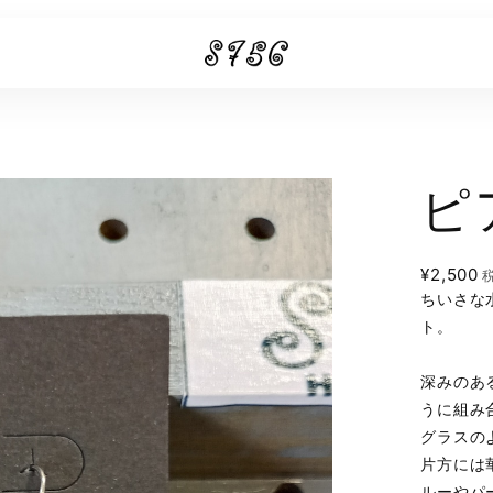
ピ
¥2,500
ちいさな
ト。
深みのあ
うに組み
グラスの
片方には
ルーやパ