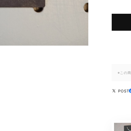
※この
POST