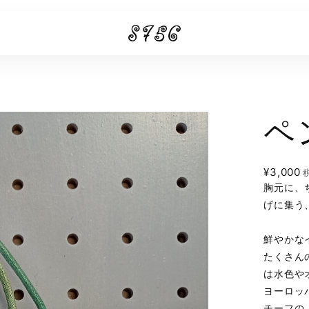
ペ
¥3,000
胸元に、
げに集う
鮮やかな
たくさん
は水色や
ヨーロッ
チーフの