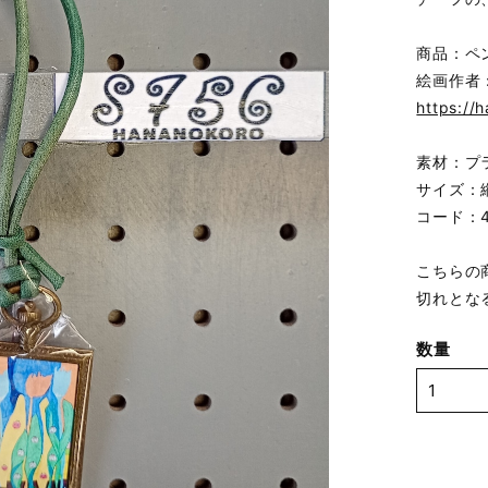
商品：ペ
絵画作者
https://
素材：プ
サイズ：縦
コード：4
こちらの
切れとな
数量