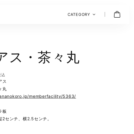
CATEGORY
アス・茶々丸
税込
アス
々丸
hananokoro.jp/memberfacility/5363/
ラ板
縦2センチ、横2.5センチ。